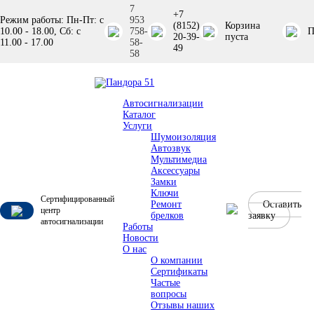
7
+7
Режим работы: Пн-Пт: с
953
(8152)
Корзина
10.00 - 18.00, Сб: с
758-
П
20-39-
пуста
11.00 - 17.00
58-
49
58
Автосигнализации
Каталог
Услуги
Шумоизоляция
Автозвук
Мультимедиа
Аксессуары
Замки
Ключи
Сертифицированный
Ремонт
Оставить
центр
брелков
заявку
автосигнализации
Работы
Новости
О нас
О компании
Сертификаты
Частые
вопросы
Отзывы наших