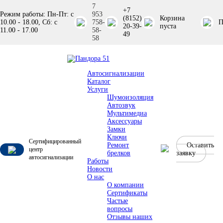
7
+7
Режим работы: Пн-Пт: с
953
(8152)
Корзина
10.00 - 18.00, Сб: с
758-
П
20-39-
пуста
11.00 - 17.00
58-
49
58
Автосигнализации
Каталог
Услуги
Шумоизоляция
Автозвук
Мультимедиа
Аксессуары
Замки
Ключи
Сертифицированный
Ремонт
Оставить
центр
брелков
заявку
автосигнализации
Работы
Новости
О нас
О компании
Сертификаты
Частые
вопросы
Отзывы наших