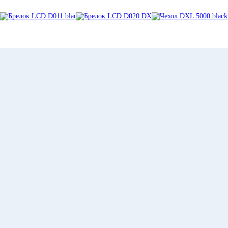
Брелок LCD
Брелок LCD
Чехол DXL 5000
D011 black
D020 DX 91
black
8 282
10 414
705
₽
₽
₽
Подробнее
Подробнее
Подробнее