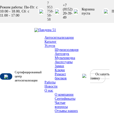
7
+7
Режим работы: Пн-Пт: с
953
(8152)
Корзина
10.00 - 18.00, Сб: с
758-
П
20-39-
пуста
11.00 - 17.00
58-
49
58
Автосигнализации
Каталог
Услуги
Шумоизоляция
Автозвук
Мультимедиа
Аксессуары
Замки
Ключи
Сертифицированный
Ремонт
Оставить
центр
брелков
заявку
автосигнализации
Работы
Новости
О нас
О компании
Сертификаты
Частые
вопросы
Отзывы наших