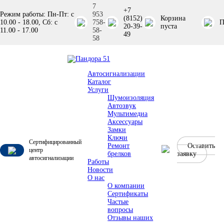
7
+7
Режим работы: Пн-Пт: с
953
(8152)
Корзина
10.00 - 18.00, Сб: с
758-
П
20-39-
пуста
11.00 - 17.00
58-
49
58
Автосигнализации
Каталог
Услуги
Шумоизоляция
Автозвук
Мультимедиа
Аксессуары
Замки
Ключи
Сертифицированный
Ремонт
Оставить
центр
брелков
заявку
автосигнализации
Работы
Новости
О нас
О компании
Сертификаты
Частые
вопросы
Отзывы наших