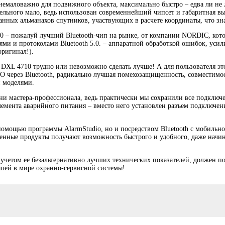
 немаловажно для подвижного объекта, максимально быстро – едва ли н
ельного мало, ведь использован современнейший чипсет и габаритная вы
нных альманахов спутников, участвующих в расчете координаты, что зна
0 – пожалуй лучший Bluetooth-чип на рынке, от компании NORDIC, кот
ми и протоколами Bluetooth 5.0. – аппаратной обработкой ошибок, уси
оригинал!).
ra DXL 4710 трудно или невозможно сделать лучше! А для пользователя эт
О через Bluetooth, радикально лучшая помехозащищенность, совместимос
и моделями.
ни мастера-профессионала, ведь практически мы сохранили все подключ
элемента аварийного питания – вместо него установлен разъем подключе
омощью программы AlarmStudio, но и посредством Bluetooth с мобильн
еменные продукты получают возможность быстрого и удобного, даже нач
учетом ее безальтернативно лучших технических показателей, должен п
чшей в мире охранно-сервисной системы!