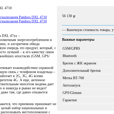
56 130
₽
— Конечную стоимость товара, у
a DXL 47хх –
Важные параметры
ономичным энергопотреблением и
ин, и алгоритмов обхода
ую очередь это продукт, который, с
GSM/GPRS
сто лучший – к его качеству связи
Bluetooth
важнейших ипостасях (GSM, GPS/
Брелок с ЖК экраном
печивает взаимодействие охранной
Дополнительный брелок
щую связь с телефоном владельца –
аботает в 2G, 3G, 4G всеми
Метка BT-760
ритетом 4G. А еще, антенное
ствительным чипсетом модема дает
Автозапуск
 и никогда в рынке не видел!
 даже там, где давно откажется
GPS/Glonass
Гарантия
ажется, что приемник принимает не
 целый набор национальных и
 распознавать местоположение с