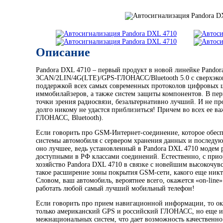
Описание
Pandora DXL 4710 – первый продукт в новой линейке Pandor
3CAN/2LIN/4G(LTE)/GPS-ГЛОНАСС/Bluetooth 5.0 с сверхэк
поддержкой всех самых современных протоколов цифровых ш
иммобилайзеров, а также систем защиты компонентов. В перв
точки зрения радиосвязи, безальтернативно лучший. И не про
долго никому не удастся приблизиться! Причем во всех ее 
ГЛОНАСС, Bluetooth).
Если говорить про GSM-Интернет-соединение, которое обес
системы автомобиля с сервером хранения данных и последую
оно лучшее, ведь установленный в Pandora DXL 4710 модем р
доступными в РФ классами соединений. Естественно, с прио
хозяйство Pandora DXL 4710 в связке с новейшим высокочув
такое расширение зоны покрытия GSM-сети, какого еще никто
Словом, ваш автомобиль, вероятнее всего, окажется «on-line»
работать любой самый лучший мобильный телефон!
Если говорить про прием навигационной информации, то ок
только американский GPS и российский ГЛОНАСС, но еще и
межнациональных систем, что дает возможность качественно