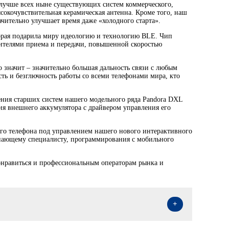
е лучше всех ныне существующих систем коммерческого,
сокочувствительная керамическая антенна. Кроме того, наш
чительно улучшает время даже «холодного старта».
орая подарила миру идеологию и технологию BLE. Чип
лителями приема и передачи, повышенной скоростью
о значит – значительно большая дальность связи с любым
ть и безглючность работы со всеми телефонами мира, кто
ения старших систем нашего модельного ряда Pandora DXL
ния внешнего аккумулятора с драйвером управления его
ого телефона под управлением нашего нового интерактивного
инающему специалисту, программирования с мобильного
онравиться и профессиональным операторам рынка и