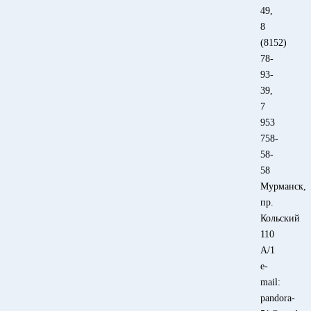
49
,
8
(8152)
78-
93-
39
,
7
953
758-
58-
58
Мурманск,
пр.
Кольский
110
А/1
e-
mail:
pandora-