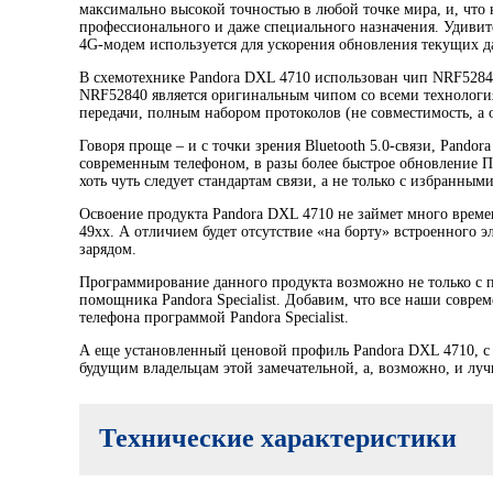
максимально высокой точностью в любой точке мира, и, что
профессионального и даже специального назначения. Удивит
4G-модем используется для ускорения обновления текущих да
В схемотехнике Pandora DXL 4710 использован чип NRF5284
NRF52840 является оригинальным чипом со всеми технология
передачи, полным набором протоколов (не совместимость, а 
Говоря проще – и с точки зрения Bluetooth 5.0-связи, Pando
современным телефоном, в разы более быстрое обновление П
хоть чуть следует стандартам связи, а не только с избранным
Освоение продукта Pandora DXL 4710 не займет много време
49xx. А отличием будет отсутствие «на борту» встроенного 
зарядом.
Программирование данного продукта возможно не только с п
помощника Pandora Specialist. Добавим, что все наши совр
телефона программой Pandora Specialist.
А еще установленный ценовой профиль Pandora DXL 4710, с 
будущим владельцам этой замечательной, а, возможно, и лу
Технические характеристики